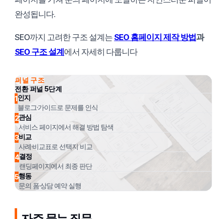
완성됩니다.
SEO까지 고려한 구조 설계는
SEO 홈페이지 제작 방법
과
SEO 구조 설계
에서 자세히 다룹니다
퍼널 구조
전환 퍼널 5단계
인지
1
블로그·가이드로 문제를 인식
관심
2
서비스 페이지에서 해결 방법 탐색
비교
3
사례·비교표로 선택지 비교
결정
4
랜딩페이지에서 최종 판단
행동
5
문의 폼·상담 예약 실행
자주 묻는 질문