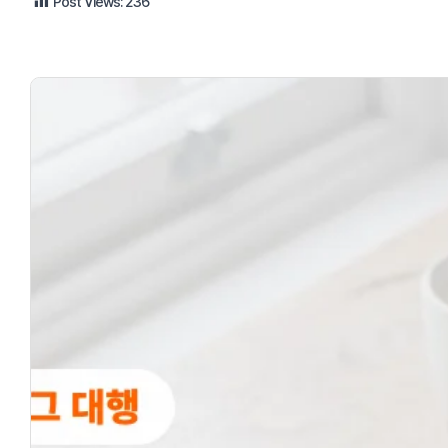
Post Views:
236