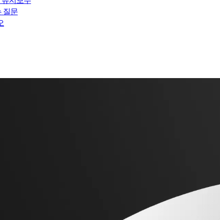
 유지보수
는 질문
오