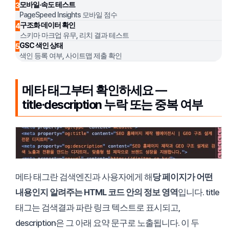
모바일·속도 테스트
3
PageSpeed Insights 모바일 점수
구조화 데이터 확인
4
스키마 마크업 유무, 리치 결과 테스트
GSC 색인 상태
5
색인 등록 여부, 사이트맵 제출 확인
메타 태그부터 확인하세요 —
title·description 누락 또는 중복 여부
메타 태그란 검색엔진과 사용자에게 해
당 페이지가 어떤
내용인지 알려주는 HTML 코드 안의 정보 영역
입니다. title
태그는 검색결과 파란 링크 텍스트로 표시되고,
description은 그 아래 요약 문구로 노출됩니다. 이 두