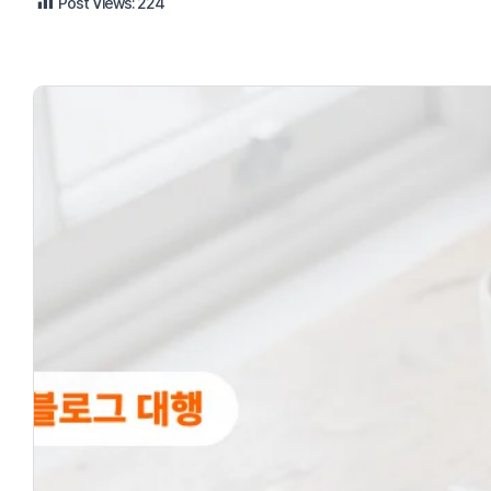
Post Views:
224